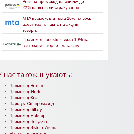
Polis ua промокод на знижку до
22% на всі види страхування.
MTA промокод знижка 20% на весь
асортимент, навіть на акційні
товари.
Промокод Lacoste знижка 10% на
всі товари інтернет-магазину
У нас також шукають:
Промокод Нотіно
Промокод iHerb
Промокод Єва
Парфум Сіті промокод
Промокод Hillary
Промокод Makeup
Промокод Hollyskin
Промокод Sister’s Aroma
Mamash промокод