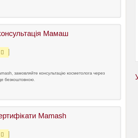
консультація Мамаш
amash, замовляйте консультацію косметолога через
уде безкоштовною.
сертифікати Mamash