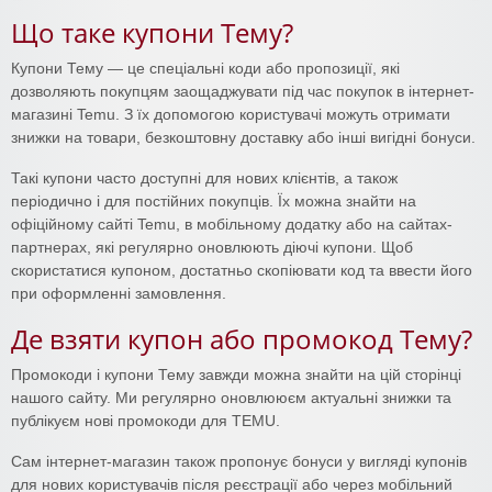
Що таке купони Тему?
Купони Тему — це спеціальні коди або пропозиції, які
дозволяють покупцям заощаджувати під час покупок в інтернет-
магазині Temu. З їх допомогою користувачі можуть отримати
знижки на товари, безкоштовну доставку або інші вигідні бонуси.
Такі купони часто доступні для нових клієнтів, а також
періодично і для постійних покупців. Їх можна знайти на
офіційному сайті Temu, в мобільному додатку або на сайтах-
партнерах, які регулярно оновлюють діючі купони. Щоб
скористатися купоном, достатньо скопіювати код та ввести його
при оформленні замовлення.
Де взяти купон або промокод Тему?
Промокоди і купони Тему завжди можна знайти на цій сторінці
нашого сайту. Ми регулярно оновлююєм актуальні знижки та
публікуєм нові промокоди для TEMU.
Сам інтернет-магазин також пропонує бонуси у вигляді купонів
для нових користувачів після реєстрації або через мобільний