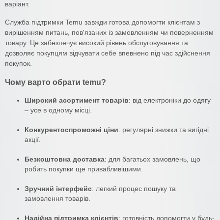
варіант.
Служба підтримки Temu завжди готова допомогти клієнтам з
вирішенням питань, пов'язаних із замовленням чи поверненням
товару. Це забезпечує високий рівень обслуговування та
дозволяє покупцям відчувати себе впевнено під час здійснення
покупок.
Чому варто обрати temu?
Широкий асортимент товарів
: від електроніки до одягу
– усе в одному місці.
Конкурентоспроможні ціни
: регулярні знижки та вигідні
акції.
Безкоштовна доставка
: для багатьох замовлень, що
робить покупки ще привабливішими.
Зручний інтерфейс
: легкий процес пошуку та
замовлення товарів.
Надійна підтримка клієнтів
: готовність допомогти у будь-