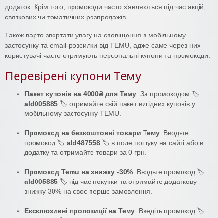
додаток. Крім того, промокоди часто з’являються під час акцій,
святкових чи тематичних розпродажів.
Також варто звертати увагу на сповіщення в мобільному
застосунку та email-розсилки від TEMU, адже саме через них
користувачі часто отримують персональні купони та промокоди.
Перевірені купони Тему
Пакет купонів на 4000₴ для Тему
. За промокодом 🏷️
ald005885
🏷️ отримайте свій пакет вигідних купонів у
мобільному застосунку TEMU.
Промокод на безкоштовні товари Тему
. Вводьте
промокод 🏷️
ald487558
🏷️ в поле пошуку на сайті або в
додатку та отримайте товари за 0 грн.
Промокод Temu на знижку -30%
. Вводьте промокод 🏷️
ald005885
🏷️ під час покупки та отримайте додаткову
знижку 30% на своє перше замовлення.
Ексклюзивні пропозиції на Тему
. Введіть промокод 🏷️