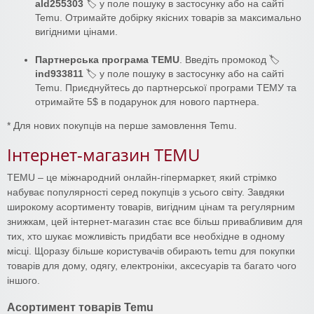
ald255303
🏷️ у поле пошуку в застосунку або на сайті
Temu. Отримайте добірку якісних товарів за максимально
вигідними цінами.
Партнерська програма TEMU
. Введіть промокод 🏷️
ind933811
🏷️ у поле пошуку в застосунку або на сайті
Temu. Приєднуйтесь до партнерської програми ТЕМУ та
отримайте 5$ в подарунок для нового партнера.
* Для нових покупців на перше замовлення Temu.
Інтернет-магазин TEMU
TEMU – це міжнародний онлайн-гіпермаркет, який стрімко
набуває популярності серед покупців з усього світу. Завдяки
широкому асортименту товарів, вигідним цінам та регулярним
знижкам, цей інтернет-магазин стає все більш привабливим для
тих, хто шукає можливість придбати все необхідне в одному
місці. Щоразу більше користувачів обирають temu для покупки
товарів для дому, одягу, електроніки, аксесуарів та багато чого
іншого.
Асортимент товарів Temu