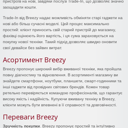
пристроїв на нові, завдяки послузі Trade-In, що дозволяє значно
заощадити кошти.
Trade-In від Breezy надає можливість обміняти старі гаджети на
нові або більш сучасні моделі. Цей процес максимально
простий: клієнт приносить свій старий пристрій до магазину,
фахівці оцінюють його вартість, і ця сума зараховується на
покупку нової техніки. Такий підхід дозволяє швидко оновити
свої девайси без зайвих витрат.
Асортимент Breezy
Breezy пропонує широкий вибір вживаної техніки, яка пройшла
повну діагностику та відновлення. В асортименті магазину ви
знайдете смартфони, ноутбуки, планшети, смарт-годинники та
інші гаджети від провідних світових брендів. Кожен товар
ретельно перевіряється командою професіоналів, що гарантує
високу якість і надійність. Купуючи вживану техніку в Breezy,
клієнти можуть бути впевнені в її справності та довговічності.
Переваги Breezy
Зручність покупки
. Breezy пропонує простий та інтуїтивно