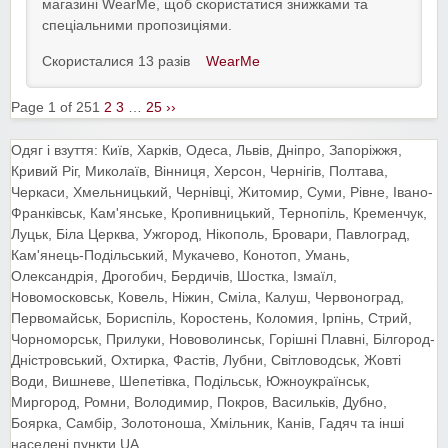
магазині WearMe, щоб скористатися знижками та
спеціальними пропозиціями.
Скористалися 13 разів
WearMe
Page 1 of 25
1
2
3
…
25
››
Одяг і взуття: Київ, Харків, Одеса, Львів, Дніпро, Запоріжжя,
Кривий Ріг, Миколаїв, Вінниця, Херсон, Чернігів, Полтава,
Черкаси, Хмельницький, Чернівці, Житомир, Суми, Рівне, Івано-
Франківськ, Кам'янське, Кропивницький, Тернопіль, Кременчук,
Луцьк, Біла Церква, Ужгород, Нікополь, Бровари, Павлоград,
Кам'янець-Подільський, Мукачево, Конотоп, Умань,
Олександрія, Дрогобич, Бердичів, Шостка, Ізмаїл,
Новомосковськ, Ковель, Ніжин, Сміла, Калуш, Червоноград,
Первомайськ, Бориспіль, Коростень, Коломия, Ірпінь, Стрий,
Чорноморськ, Прилуки, Нововолинськ, Горішні Плавні, Білгород-
Дністровський, Охтирка, Фастів, Лубни, Світловодськ, Жовті
Води, Вишневе, Шепетівка, Подільськ, Южноукраїнськ,
Миргород, Ромни, Володимир, Покров, Васильків, Дубно,
Боярка, Самбір, Золотоноша, Хмільник, Канів, Гадяч та інші
населені пункти UA.