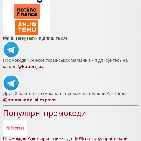
Ми в Telegram - підпишіться!
Промокоди і знижки Українських магазинів - підписуйтесь на
канал:
@kupon_ua
Другий наш телеграм-канал - промокоди і купони AliExpress:
@promokody_aliexpress
Популярні промокоди
Промокоди Аліекспрес знижки до -50% на популярні товари!