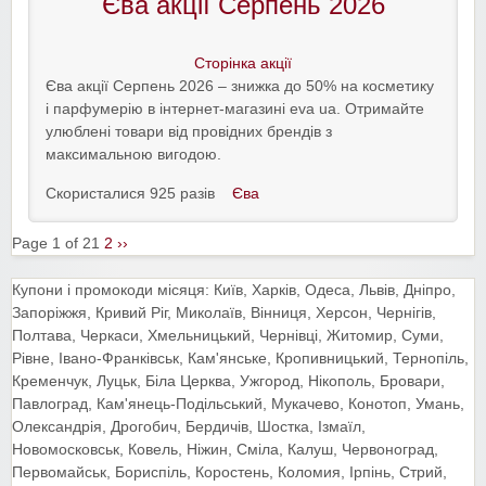
Єва акції Серпень 2026
Сторінка акції
Єва акції Серпень 2026 – знижка до 50% на косметику
і парфумерію в інтернет-магазині eva ua. Отримайте
улюблені товари від провідних брендів з
максимальною вигодою.
Скористалися 925 разів
Єва
Page 1 of 2
1
2
››
Купони і промокоди місяця: Київ, Харків, Одеса, Львів, Дніпро,
Запоріжжя, Кривий Ріг, Миколаїв, Вінниця, Херсон, Чернігів,
Полтава, Черкаси, Хмельницький, Чернівці, Житомир, Суми,
Рівне, Івано-Франківськ, Кам'янське, Кропивницький, Тернопіль,
Кременчук, Луцьк, Біла Церква, Ужгород, Нікополь, Бровари,
Павлоград, Кам'янець-Подільський, Мукачево, Конотоп, Умань,
Олександрія, Дрогобич, Бердичів, Шостка, Ізмаїл,
Новомосковськ, Ковель, Ніжин, Сміла, Калуш, Червоноград,
Первомайськ, Бориспіль, Коростень, Коломия, Ірпінь, Стрий,