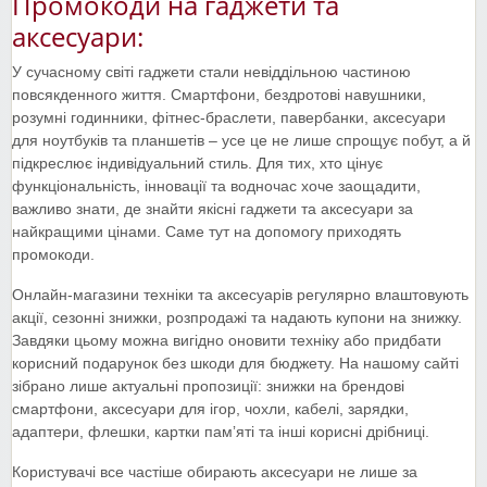
Промокоди на гаджети та
аксесуари:
У сучасному світі гаджети стали невіддільною частиною
повсякденного життя. Смартфони, бездротові навушники,
розумні годинники, фітнес-браслети, павербанки, аксесуари
для ноутбуків та планшетів – усе це не лише спрощує побут, а й
підкреслює індивідуальний стиль. Для тих, хто цінує
функціональність, інновації та водночас хоче заощадити,
важливо знати, де знайти якісні гаджети та аксесуари за
найкращими цінами. Саме тут на допомогу приходять
промокоди.
Онлайн-магазини техніки та аксесуарів регулярно влаштовують
акції, сезонні знижки, розпродажі та надають купони на знижку.
Завдяки цьому можна вигідно оновити техніку або придбати
корисний подарунок без шкоди для бюджету. На нашому сайті
зібрано лише актуальні пропозиції: знижки на брендові
смартфони, аксесуари для ігор, чохли, кабелі, зарядки,
адаптери, флешки, картки памʼяті та інші корисні дрібниці.
Користувачі все частіше обирають аксесуари не лише за