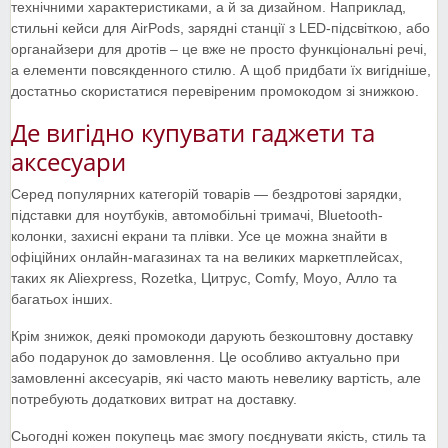
технічними характеристиками, а й за дизайном. Наприклад,
стильні кейси для AirPods, зарядні станції з LED-підсвіткою, або
органайзери для дротів – це вже не просто функціональні речі,
а елементи повсякденного стилю. А щоб придбати їх вигідніше,
достатньо скористатися перевіреним промокодом зі знижкою.
Де вигідно купувати гаджети та
аксесуари
Серед популярних категорій товарів — бездротові зарядки,
підставки для ноутбуків, автомобільні тримачі, Bluetooth-
колонки, захисні екрани та плівки. Усе це можна знайти в
офіційних онлайн-магазинах та на великих маркетплейсах,
таких як Aliexpress, Rozetka, Цитрус, Comfy, Moyo, Алло та
багатьох інших.
Крім знижок, деякі промокоди дарують безкоштовну доставку
або подарунок до замовлення. Це особливо актуально при
замовленні аксесуарів, які часто мають невелику вартість, але
потребують додаткових витрат на доставку.
Сьогодні кожен покупець має змогу поєднувати якість, стиль та