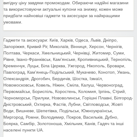
вигідну ціну завдяки промокодам. Обираючи надійні магазини
та використовуючи актуальні купони на знижку, кожен може
придбати найновіші гаджети та аксесуари за найкращими
умовами.
Гаджети та аксесуари: Київ, Харків, Одеса, Львів, Дніпро,
Запоріжжя, Кривий Ріг, Миколаїв, Вінниця, Херсон, Чернігів,
Полтава, Черкаси, Хмельницький, Чернівці, Житомир, Суми,
Рівне, Івано-Франківськ, Кам'янське, Кропивницький, Тернопіль,
Кременчук, Луцьк, Біла Церква, Ужгород, Нікополь, Бровари,
Павлоград, Кам'янець-Подільський, Мукачево, Конотоп, Умань,
Олександрія, Дрогобич, Бердичів, Шостка, Ізмаїл,
Новомосковськ, Ковель, Ніжин, Сміла, Калуш, Червоноград,
Первомайськ, Бориспіль, Коростень, Коломия, Ірпінь, Стрий,
Чорноморськ, Прилуки, Нововолинськ, Горішні Плавні, Білгород-
Дністровський, Охтирка, Фастів, Лубни, Світловодськ, Жовті
Води, Вишневе, Шепетівка, Подільськ, Южноукраїнськ,
Миргород, Ромни, Володимир, Покров, Васильків, Дубно,
Боярка, Самбір, Золотоноша, Хмільник, Канів, Гадяч та інші
населені пункти UA.